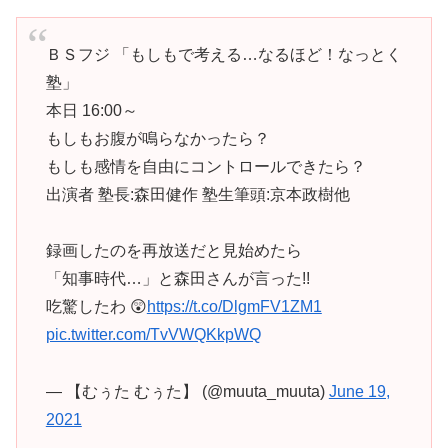
ＢＳフジ 「もしもで考える…なるほど！なっとく
塾」
本日 16:00～
もしもお腹が鳴らなかったら？
もしも感情を自由にコントロールできたら？
出演者 塾長:森田健作 塾生筆頭:京本政樹他
録画したのを再放送だと見始めたら
「知事時代…」と森田さんが言った!!
吃驚したわ 😲
https://t.co/DlgmFV1ZM1
pic.twitter.com/TvVWQKkpWQ
— 【むぅた むぅた】 (@muuta_muuta)
June 19,
2021