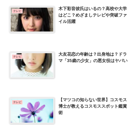
木下彩音彼氏はいるの？高校や大学
テレビ
はどこ？めざましテレビや突破ファ
イル活躍
大友花恋の年齢は？出身地は？ドラ
テレビ
マ「35歳の少女」の悪女役はヤバい
【マツコの知らない世界】コスモス
テレビ
博士が教えるコスモススポット鑑賞
術