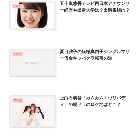
五十嵐悠香テレビ西日本アナウンサ
テレビ
ー経歴や出身大学は？出演番組は？
夏目雅子の姪楯真由子シングルマザ
テレビ
ー借金キャバクラ転落の道
上白石萌音「カムカムエヴリバデ
テレビ
ィ」の朝ドラのロケ地はどこ？