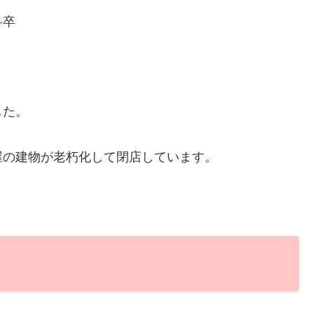
科卒
した。
屋の建物が老朽化して閉店しています。