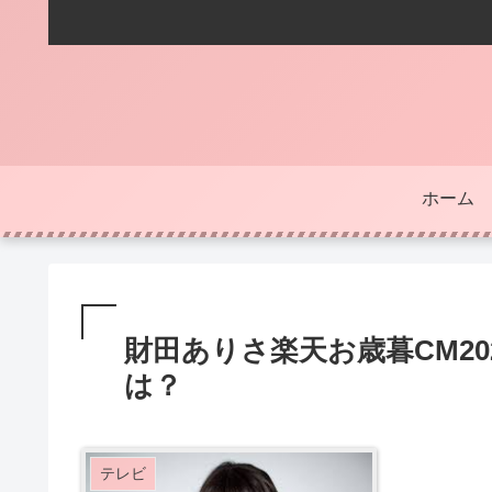
ホーム
財田ありさ楽天お歳暮CM2
は？
テレビ